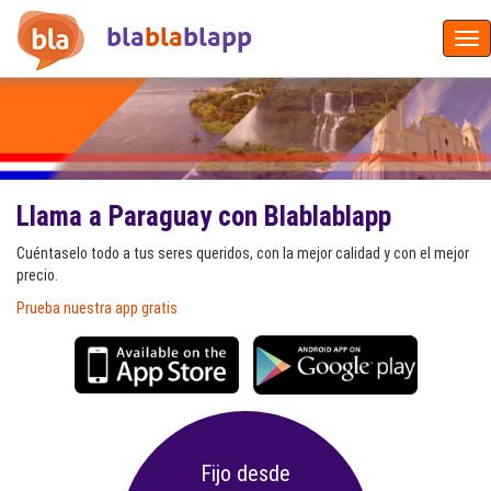
bla
bla
blapp
Tog
nav
Llama a Paraguay con Blablablapp
Cuéntaselo todo a tus seres queridos, con la mejor calidad y con el mejor
precio.
Prueba nuestra app gratis
Fijo desde