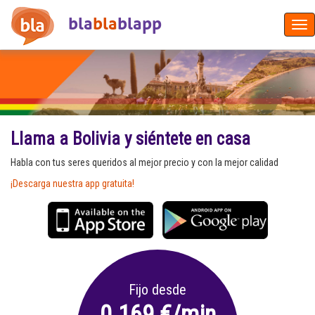
bla
bla
blapp
Tog
nav
Llama a Bolivia y siéntete en casa
Habla con tus seres queridos al mejor precio y con la mejor calidad
¡Descarga nuestra app gratuita!
Fijo desde
0.169 €/min