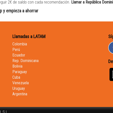
nseguir 2€ de saldo con cada recomendación.
Llamar a República Dominic
p y empieza a ahorrar
Llamadas a LATAM
Sí
Colombia
Perú
Ecuador
Rep. Dominicana
De
Bolivia
Paraguay
Cuba
Venezuela
Uruguay
Argentina
, S.L.