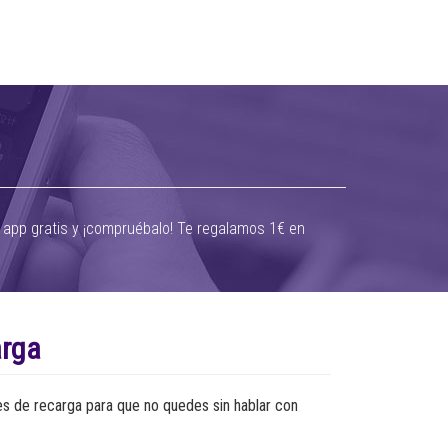
a app gratis y ¡compruébalo! Te regalamos 1€ en
arga
es de recarga para que no quedes sin hablar con