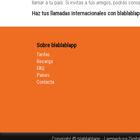
llamar a tu país. Si invitas a tus amigos, podrás co
Haz tus llamadas internacionales con blablablap
Sobre blablablapp
Tarifas
Recarga
FAQ
Países
Contacta
Copyright © blablablapp - Lampedusa Digital