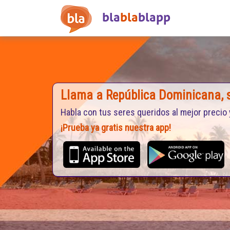
bla
bla
blapp
Llama a República Dominicana, s
Habla con tus seres queridos al mejor precio 
¡Prueba ya gratis nuestra app!