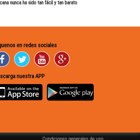
ana nunca ha sido tan fácil y tan barato
.
guenos en redes sociales
scarga nuestra APP
Condiciones generales de uso