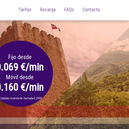
Tarifas
Recarga
FAQs
Contacta
Fijo desde
0.069 €/min
Móvil desde
0.160 €/min
Establecimiento de llamada 0.290€