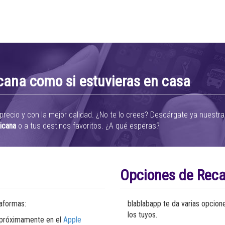
cana como si estuvieras en casa
 precio y con la mejor calidad. ¿No te lo crees? Descárgate ya nuestr
nicana
o a tus destinos favoritos. ¿A qué esperas?
Opciones de Rec
taformas:
blablabapp te da varias opcion
los tuyos.
e próximamente en el
Apple